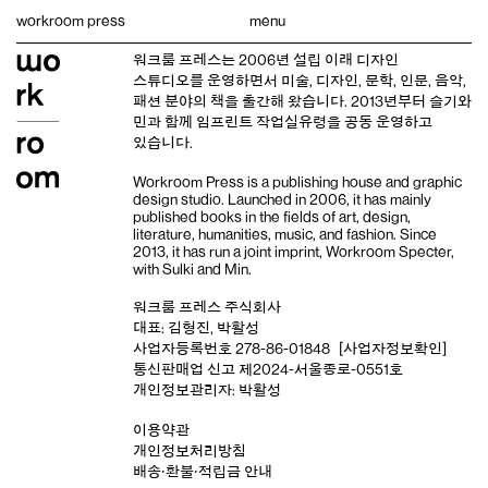
Skip
workroom press
menu
to
content
워크룸 프레스는 2006년 설립 이래
디자인
스튜디오
를 운영하면서 미술, 디자인, 문학, 인문, 음악,
패션 분야의 책을 출간해 왔습니다. 2013년부터
슬기와
민
과 함께 임프린트
작업실유령
을 공동 운영하고
있습니다.
Workroom Press is a publishing house and
graphic
design studio
. Launched in 2006, it has mainly
published books in the fields of art, design,
literature, humanities, music, and fashion. Since
2013, it has run a joint imprint,
Workroom Specter,
with
Sulki and Min
.
워크룸 프레스 주식회사
대표: 김형진, 박활성
사업자등록번호 278-86-01848
[사업자정보확인]
통신판매업 신고 제2024-서울종로-0551호
개인정보관리자: 박활성
이용약관
개인정보처리방침
배송‧환불‧적립금 안내