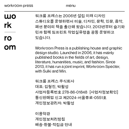
Skip
workroom press
menu
to
content
워크룸 프레스는 2006년 설립 이래
디자인
스튜디오
를 운영하면서 미술, 디자인, 문학, 인문, 음악,
패션 분야의 책을 출간해 왔습니다. 2013년부터
슬기와
민
과 함께 임프린트
작업실유령
을 공동 운영하고
있습니다.
Workroom Press is a publishing house and
graphic
design studio
. Launched in 2006, it has mainly
published books in the fields of art, design,
literature, humanities, music, and fashion. Since
2013, it has run a joint imprint,
Workroom Specter,
with
Sulki and Min
.
워크룸 프레스 주식회사
대표: 김형진, 박활성
사업자등록번호 278-86-01848
[사업자정보확인]
통신판매업 신고 제2024-서울종로-0551호
개인정보관리자: 박활성
이용약관
개인정보처리방침
배송‧환불‧적립금 안내