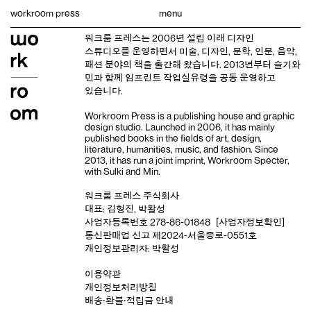
Skip
workroom press
menu
to
content
워크룸 프레스는 2006년 설립 이래
디자인
스튜디오
를 운영하면서 미술, 디자인, 문학, 인문, 음악,
패션 분야의 책을 출간해 왔습니다. 2013년부터
슬기와
민
과 함께 임프린트
작업실유령
을 공동 운영하고
있습니다.
Workroom Press is a publishing house and
graphic
design studio
. Launched in 2006, it has mainly
published books in the fields of art, design,
literature, humanities, music, and fashion. Since
2013, it has run a joint imprint,
Workroom Specter,
with
Sulki and Min
.
워크룸 프레스 주식회사
대표: 김형진, 박활성
사업자등록번호 278-86-01848
[사업자정보확인]
통신판매업 신고 제2024-서울종로-0551호
개인정보관리자: 박활성
이용약관
개인정보처리방침
배송‧환불‧적립금 안내