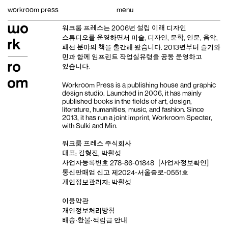
Skip
workroom press
menu
to
content
워크룸 프레스는 2006년 설립 이래
디자인
스튜디오
를 운영하면서 미술, 디자인, 문학, 인문, 음악,
패션 분야의 책을 출간해 왔습니다. 2013년부터
슬기와
민
과 함께 임프린트
작업실유령
을 공동 운영하고
있습니다.
Workroom Press is a publishing house and
graphic
design studio
. Launched in 2006, it has mainly
published books in the fields of art, design,
literature, humanities, music, and fashion. Since
2013, it has run a joint imprint,
Workroom Specter,
with
Sulki and Min
.
워크룸 프레스 주식회사
대표: 김형진, 박활성
사업자등록번호 278-86-01848
[사업자정보확인]
통신판매업 신고 제2024-서울종로-0551호
개인정보관리자: 박활성
이용약관
개인정보처리방침
배송‧환불‧적립금 안내