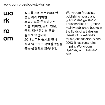
Skip
workroom press
books
texts
shop
to
content
Workroom Press is a
워크룸 프레스는 2006년
publishing house and
설립 이래
디자인
graphic design studio
.
스튜디오
를 운영하면서
Launched in 2006, it has
미술, 디자인, 문학, 인문,
mainly published books in
음악, 패션 분야의 책을
the fields of art, design,
출간해 왔습니다.
literature, humanities,
music, and fashion. Since
2013년부터
슬기와 민
과
2013, it has run a joint
함께 임프린트
작업실유령
을
imprint,
Workroom
공동 운영하고 있습니다.
Specter,
with
Sulki and
Min
.