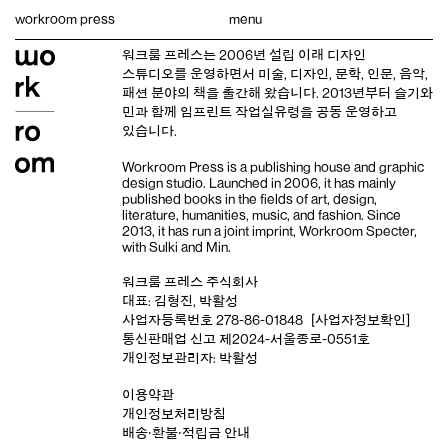
Skip
workroom press
menu
to
content
워크룸 프레스는 2006년 설립 이래
디자인
스튜디오
를 운영하면서 미술, 디자인, 문학, 인문, 음악,
패션 분야의 책을 출간해 왔습니다. 2013년부터
슬기와
민
과 함께 임프린트
작업실유령
을 공동 운영하고
있습니다.
Workroom Press is a publishing house and
graphic
design studio
. Launched in 2006, it has mainly
published books in the fields of art, design,
literature, humanities, music, and fashion. Since
2013, it has run a joint imprint,
Workroom Specter,
with
Sulki and Min
.
워크룸 프레스 주식회사
대표: 김형진, 박활성
사업자등록번호 278-86-01848
[사업자정보확인]
통신판매업 신고 제2024-서울종로-0551호
개인정보관리자: 박활성
이용약관
개인정보처리방침
배송‧환불‧적립금 안내