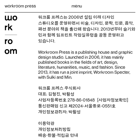
Skip
workroom press
menu
to
content
워크룸 프레스는 2006년 설립 이래
디자인
스튜디오
를 운영하면서 미술, 디자인, 문학, 인문, 음악,
패션 분야의 책을 출간해 왔습니다. 2013년부터
슬기와
민
과 함께 임프린트
작업실유령
을 공동 운영하고
있습니다.
Workroom Press is a publishing house and
graphic
design studio
. Launched in 2006, it has mainly
published books in the fields of art, design,
literature, humanities, music, and fashion. Since
2013, it has run a joint imprint,
Workroom Specter,
with
Sulki and Min
.
워크룸 프레스 주식회사
대표: 김형진, 박활성
사업자등록번호 278-86-01848
[사업자정보확인]
통신판매업 신고 제2024-서울종로-0551호
개인정보관리자: 박활성
이용약관
개인정보처리방침
배송‧환불‧적립금 안내