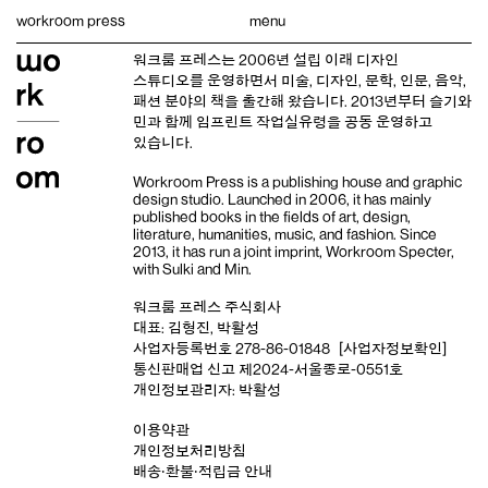
Skip
workroom press
menu
to
content
워크룸 프레스는 2006년 설립 이래
디자인
스튜디오
를 운영하면서 미술, 디자인, 문학, 인문, 음악,
패션 분야의 책을 출간해 왔습니다. 2013년부터
슬기와
민
과 함께 임프린트
작업실유령
을 공동 운영하고
있습니다.
Workroom Press is a publishing house and
graphic
design studio
. Launched in 2006, it has mainly
published books in the fields of art, design,
literature, humanities, music, and fashion. Since
2013, it has run a joint imprint,
Workroom Specter,
with
Sulki and Min
.
워크룸 프레스 주식회사
대표: 김형진, 박활성
사업자등록번호 278-86-01848
[사업자정보확인]
통신판매업 신고 제2024-서울종로-0551호
개인정보관리자: 박활성
이용약관
개인정보처리방침
배송‧환불‧적립금 안내