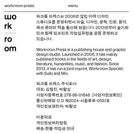
Skip
workroom press
menu
to
content
워크룸 프레스는 2006년 설립 이래
디자인
스튜디오
를 운영하면서 미술, 디자인, 문학, 인문, 음악,
패션 분야의 책을 출간해 왔습니다. 2013년부터
슬기와
민
과 함께 임프린트
작업실유령
을 공동 운영하고
있습니다.
Workroom Press is a publishing house and
graphic
design studio
. Launched in 2006, it has mainly
published books in the fields of art, design,
literature, humanities, music, and fashion. Since
2013, it has run a joint imprint,
Workroom Specter,
with
Sulki and Min
.
워크룸 프레스 주식회사
대표: 김형진, 박활성
사업자등록번호 278-86-01848
[사업자정보확인]
통신판매업 신고 제2024-서울종로-0551호
개인정보관리자: 박활성
이용약관
개인정보처리방침
배송‧환불‧적립금 안내