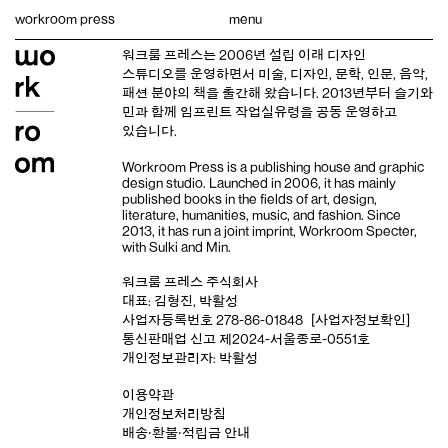
Skip
workroom press
menu
to
content
워크룸 프레스는 2006년 설립 이래
디자인
스튜디오
를 운영하면서 미술, 디자인, 문학, 인문, 음악,
패션 분야의 책을 출간해 왔습니다. 2013년부터
슬기와
민
과 함께 임프린트
작업실유령
을 공동 운영하고
있습니다.
Workroom Press is a publishing house and
graphic
design studio
. Launched in 2006, it has mainly
published books in the fields of art, design,
literature, humanities, music, and fashion. Since
2013, it has run a joint imprint,
Workroom Specter,
with
Sulki and Min
.
워크룸 프레스 주식회사
대표: 김형진, 박활성
사업자등록번호 278-86-01848
[사업자정보확인]
통신판매업 신고 제2024-서울종로-0551호
개인정보관리자: 박활성
이용약관
개인정보처리방침
배송‧환불‧적립금 안내