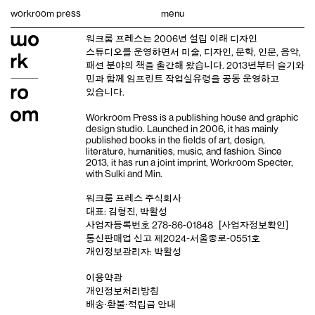
Skip
workroom press
menu
to
content
워크룸 프레스는 2006년 설립 이래
디자인
스튜디오
를 운영하면서 미술, 디자인, 문학, 인문, 음악,
패션 분야의 책을 출간해 왔습니다. 2013년부터
슬기와
민
과 함께 임프린트
작업실유령
을 공동 운영하고
있습니다.
Workroom Press is a publishing house and
graphic
design studio
. Launched in 2006, it has mainly
published books in the fields of art, design,
literature, humanities, music, and fashion. Since
2013, it has run a joint imprint,
Workroom Specter,
with
Sulki and Min
.
워크룸 프레스 주식회사
대표: 김형진, 박활성
사업자등록번호 278-86-01848
[사업자정보확인]
통신판매업 신고 제2024-서울종로-0551호
개인정보관리자: 박활성
이용약관
개인정보처리방침
배송‧환불‧적립금 안내