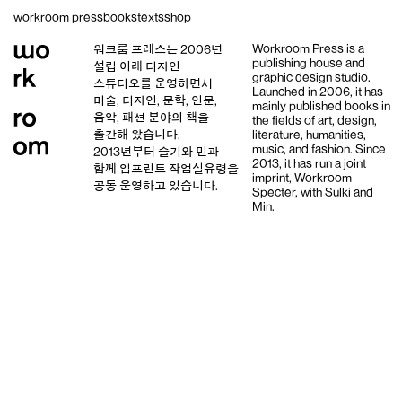
Skip
workroom press
books
texts
shop
to
content
Workroom Press is a
워크룸 프레스는 2006년
publishing house and
설립 이래
디자인
graphic design studio
.
스튜디오
를 운영하면서
Launched in 2006, it has
미술, 디자인, 문학, 인문,
mainly published books in
음악, 패션 분야의 책을
the fields of art, design,
출간해 왔습니다.
literature, humanities,
music, and fashion. Since
2013년부터
슬기와 민
과
2013, it has run a joint
함께 임프린트
작업실유령
을
imprint,
Workroom
공동 운영하고 있습니다.
Specter,
with
Sulki and
Min
.