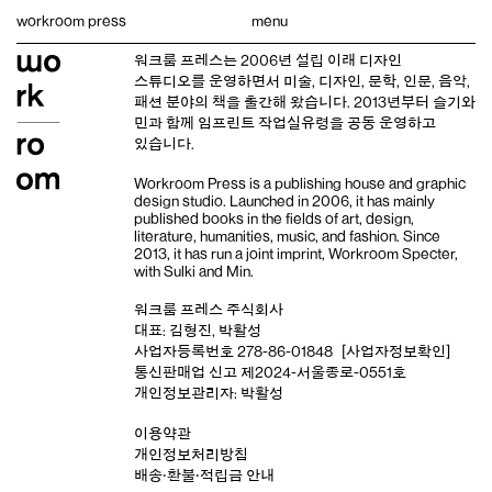
Skip
workroom press
menu
to
content
워크룸 프레스는 2006년 설립 이래
디자인
스튜디오
를 운영하면서 미술, 디자인, 문학, 인문, 음악,
패션 분야의 책을 출간해 왔습니다. 2013년부터
슬기와
민
과 함께 임프린트
작업실유령
을 공동 운영하고
있습니다.
Workroom Press is a publishing house and
graphic
design studio
. Launched in 2006, it has mainly
published books in the fields of art, design,
literature, humanities, music, and fashion. Since
2013, it has run a joint imprint,
Workroom Specter,
with
Sulki and Min
.
워크룸 프레스 주식회사
대표: 김형진, 박활성
사업자등록번호 278-86-01848
[사업자정보확인]
통신판매업 신고 제2024-서울종로-0551호
개인정보관리자: 박활성
이용약관
개인정보처리방침
배송‧환불‧적립금 안내