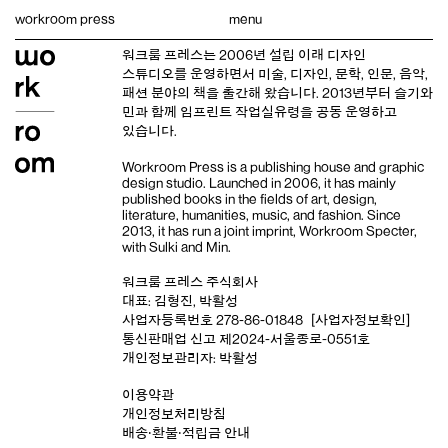
Skip
workroom press
menu
to
content
워크룸 프레스는 2006년 설립 이래
디자인
스튜디오
를 운영하면서 미술, 디자인, 문학, 인문, 음악,
패션 분야의 책을 출간해 왔습니다. 2013년부터
슬기와
민
과 함께 임프린트
작업실유령
을 공동 운영하고
있습니다.
Workroom Press is a publishing house and
graphic
design studio
. Launched in 2006, it has mainly
published books in the fields of art, design,
literature, humanities, music, and fashion. Since
2013, it has run a joint imprint,
Workroom Specter,
with
Sulki and Min
.
워크룸 프레스 주식회사
대표: 김형진, 박활성
사업자등록번호 278-86-01848
[사업자정보확인]
통신판매업 신고 제2024-서울종로-0551호
개인정보관리자: 박활성
이용약관
개인정보처리방침
배송‧환불‧적립금 안내