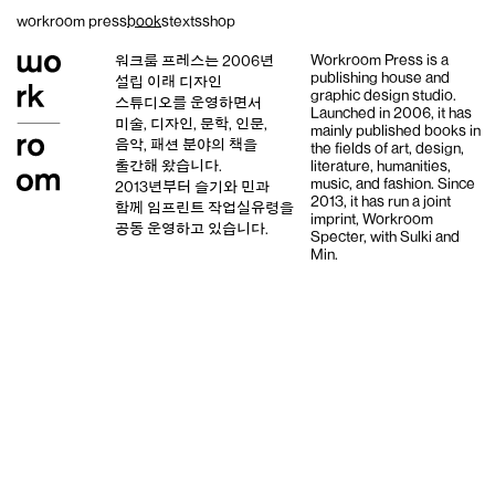
Skip
workroom press
books
texts
shop
to
content
Workroom Press is a
워크룸 프레스는 2006년
publishing house and
설립 이래
디자인
graphic design studio
.
스튜디오
를 운영하면서
Launched in 2006, it has
미술, 디자인, 문학, 인문,
mainly published books in
음악, 패션 분야의 책을
the fields of art, design,
출간해 왔습니다.
literature, humanities,
music, and fashion. Since
2013년부터
슬기와 민
과
2013, it has run a joint
함께 임프린트
작업실유령
을
imprint,
Workroom
공동 운영하고 있습니다.
Specter,
with
Sulki and
Min
.