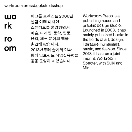
Skip
workroom press
books
texts
shop
to
content
Workroom Press is a
워크룸 프레스는 2006년
publishing house and
설립 이래
디자인
graphic design studio
.
스튜디오
를 운영하면서
Launched in 2006, it has
미술, 디자인, 문학, 인문,
mainly published books in
음악, 패션 분야의 책을
the fields of art, design,
출간해 왔습니다.
literature, humanities,
music, and fashion. Since
2013년부터
슬기와 민
과
2013, it has run a joint
함께 임프린트
작업실유령
을
imprint,
Workroom
공동 운영하고 있습니다.
Specter,
with
Sulki and
Min
.