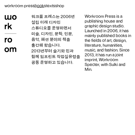
Skip
workroom press
books
texts
shop
to
content
Workroom Press is a
워크룸 프레스는 2006년
publishing house and
설립 이래
디자인
graphic design studio
.
스튜디오
를 운영하면서
Launched in 2006, it has
미술, 디자인, 문학, 인문,
mainly published books in
음악, 패션 분야의 책을
the fields of art, design,
출간해 왔습니다.
literature, humanities,
music, and fashion. Since
2013년부터
슬기와 민
과
2013, it has run a joint
함께 임프린트
작업실유령
을
imprint,
Workroom
공동 운영하고 있습니다.
Specter,
with
Sulki and
Min
.