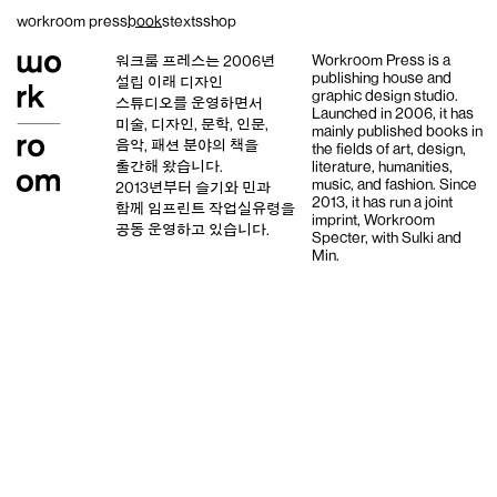
Skip
workroom press
books
texts
shop
to
content
Workroom Press is a
워크룸 프레스는 2006년
publishing house and
설립 이래
디자인
graphic design studio
.
스튜디오
를 운영하면서
Launched in 2006, it has
미술, 디자인, 문학, 인문,
mainly published books in
음악, 패션 분야의 책을
the fields of art, design,
출간해 왔습니다.
literature, humanities,
music, and fashion. Since
2013년부터
슬기와 민
과
2013, it has run a joint
함께 임프린트
작업실유령
을
imprint,
Workroom
공동 운영하고 있습니다.
Specter,
with
Sulki and
Min
.