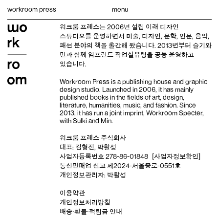
Skip
workroom press
menu
to
content
워크룸 프레스는 2006년 설립 이래
디자인
스튜디오
를 운영하면서 미술, 디자인, 문학, 인문, 음악,
패션 분야의 책을 출간해 왔습니다. 2013년부터
슬기와
민
과 함께 임프린트
작업실유령
을 공동 운영하고
있습니다.
Workroom Press is a publishing house and
graphic
design studio
. Launched in 2006, it has mainly
published books in the fields of art, design,
literature, humanities, music, and fashion. Since
2013, it has run a joint imprint,
Workroom Specter,
with
Sulki and Min
.
워크룸 프레스 주식회사
대표: 김형진, 박활성
사업자등록번호 278-86-01848
[사업자정보확인]
통신판매업 신고 제2024-서울종로-0551호
개인정보관리자: 박활성
이용약관
개인정보처리방침
배송‧환불‧적립금 안내