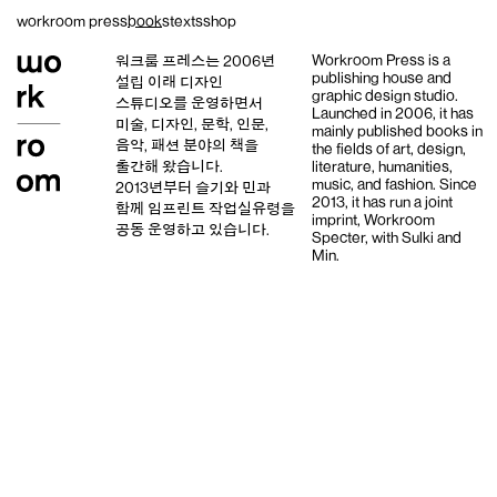
Skip
workroom press
books
texts
shop
to
content
Workroom Press is a
워크룸 프레스는 2006년
publishing house and
설립 이래
디자인
graphic design studio
.
스튜디오
를 운영하면서
Launched in 2006, it has
미술, 디자인, 문학, 인문,
mainly published books in
음악, 패션 분야의 책을
the fields of art, design,
출간해 왔습니다.
literature, humanities,
music, and fashion. Since
2013년부터
슬기와 민
과
2013, it has run a joint
함께 임프린트
작업실유령
을
imprint,
Workroom
공동 운영하고 있습니다.
Specter,
with
Sulki and
Min
.