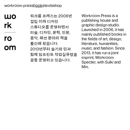
Skip
workroom press
books
texts
shop
to
content
Workroom Press is a
워크룸 프레스는 2006년
publishing house and
설립 이래
디자인
graphic design studio
.
스튜디오
를 운영하면서
Launched in 2006, it has
미술, 디자인, 문학, 인문,
mainly published books in
음악, 패션 분야의 책을
the fields of art, design,
출간해 왔습니다.
literature, humanities,
music, and fashion. Since
2013년부터
슬기와 민
과
2013, it has run a joint
함께 임프린트
작업실유령
을
imprint,
Workroom
공동 운영하고 있습니다.
Specter,
with
Sulki and
Min
.