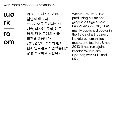
Skip
workroom press
books
texts
shop
to
content
Workroom Press is a
워크룸 프레스는 2006년
publishing house and
설립 이래
디자인
graphic design studio
.
스튜디오
를 운영하면서
Launched in 2006, it has
미술, 디자인, 문학, 인문,
mainly published books in
음악, 패션 분야의 책을
the fields of art, design,
출간해 왔습니다.
literature, humanities,
music, and fashion. Since
2013년부터
슬기와 민
과
2013, it has run a joint
함께 임프린트
작업실유령
을
imprint,
Workroom
공동 운영하고 있습니다.
Specter,
with
Sulki and
Min
.