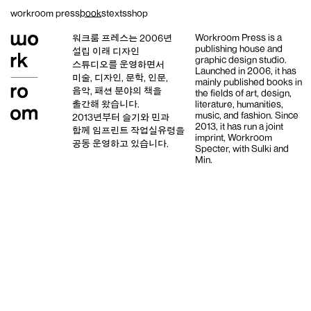
Skip
workroom press
books
texts
shop
to
content
Workroom Press is a
워크룸 프레스는 2006년
publishing house and
설립 이래
디자인
graphic design studio
.
스튜디오
를 운영하면서
Launched in 2006, it has
미술, 디자인, 문학, 인문,
mainly published books in
음악, 패션 분야의 책을
the fields of art, design,
출간해 왔습니다.
literature, humanities,
music, and fashion. Since
2013년부터
슬기와 민
과
2013, it has run a joint
함께 임프린트
작업실유령
을
imprint,
Workroom
공동 운영하고 있습니다.
Specter,
with
Sulki and
Min
.