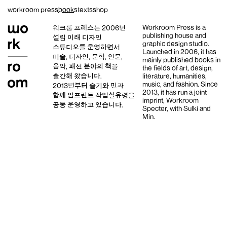
Skip
workroom press
books
texts
shop
to
content
Workroom Press is a
워크룸 프레스는 2006년
publishing house and
설립 이래
디자인
graphic design studio
.
스튜디오
를 운영하면서
Launched in 2006, it has
미술, 디자인, 문학, 인문,
mainly published books in
음악, 패션 분야의 책을
the fields of art, design,
출간해 왔습니다.
literature, humanities,
music, and fashion. Since
2013년부터
슬기와 민
과
2013, it has run a joint
함께 임프린트
작업실유령
을
imprint,
Workroom
공동 운영하고 있습니다.
Specter,
with
Sulki and
Min
.