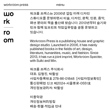
Skip
workroom press
menu
to
content
워크룸 프레스는 2006년 설립 이래
디자인
스튜디오
를 운영하면서 미술, 디자인, 문학, 인문, 음악,
패션 분야의 책을 출간해 왔습니다. 2013년부터
슬기와
민
과 함께 임프린트
작업실유령
을 공동 운영하고
있습니다.
Workroom Press is a publishing house and
graphic
design studio
. Launched in 2006, it has mainly
published books in the fields of art, design,
literature, humanities, music, and fashion. Since
2013, it has run a joint imprint,
Workroom Specter,
with
Sulki and Min
.
워크룸 프레스 주식회사
대표: 김형진, 박활성
사업자등록번호 278-86-01848
[사업자정보확인]
통신판매업 신고 제2024-서울종로-0551호
개인정보관리자: 박활성
이용약관
개인정보처리방침
배송‧환불‧적립금 안내