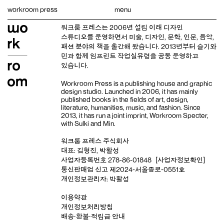
Skip
workroom press
menu
to
content
워크룸 프레스는 2006년 설립 이래
디자인
스튜디오
를 운영하면서 미술, 디자인, 문학, 인문, 음악,
패션 분야의 책을 출간해 왔습니다. 2013년부터
슬기와
민
과 함께 임프린트
작업실유령
을 공동 운영하고
있습니다.
Workroom Press is a publishing house and
graphic
design studio
. Launched in 2006, it has mainly
published books in the fields of art, design,
literature, humanities, music, and fashion. Since
2013, it has run a joint imprint,
Workroom Specter,
with
Sulki and Min
.
워크룸 프레스 주식회사
대표: 김형진, 박활성
사업자등록번호 278-86-01848
[사업자정보확인]
통신판매업 신고 제2024-서울종로-0551호
개인정보관리자: 박활성
이용약관
개인정보처리방침
배송‧환불‧적립금 안내