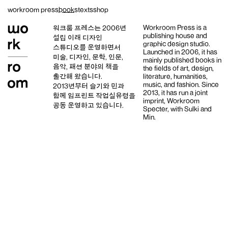
Skip
workroom press
books
texts
shop
to
content
Workroom Press is a
워크룸 프레스는 2006년
publishing house and
설립 이래
디자인
graphic design studio
.
스튜디오
를 운영하면서
Launched in 2006, it has
미술, 디자인, 문학, 인문,
mainly published books in
음악, 패션 분야의 책을
the fields of art, design,
출간해 왔습니다.
literature, humanities,
music, and fashion. Since
2013년부터
슬기와 민
과
2013, it has run a joint
함께 임프린트
작업실유령
을
imprint,
Workroom
공동 운영하고 있습니다.
Specter,
with
Sulki and
Min
.