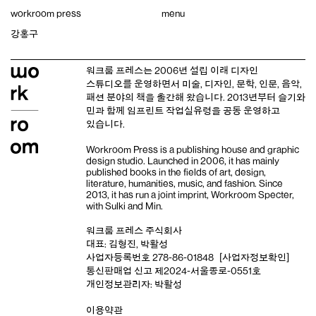
Skip
workroom press
menu
to
content
강홍구
워크룸 프레스는 2006년 설립 이래
디자인
스튜디오
를 운영하면서 미술, 디자인, 문학, 인문, 음악,
패션 분야의 책을 출간해 왔습니다. 2013년부터
슬기와
민
과 함께 임프린트
작업실유령
을 공동 운영하고
있습니다.
Workroom Press is a publishing house and
graphic
design studio
. Launched in 2006, it has mainly
published books in the fields of art, design,
literature, humanities, music, and fashion. Since
2013, it has run a joint imprint,
Workroom Specter,
with
Sulki and Min
.
워크룸 프레스 주식회사
대표: 김형진, 박활성
사업자등록번호 278-86-01848
[사업자정보확인]
통신판매업 신고 제2024-서울종로-0551호
개인정보관리자: 박활성
이용약관