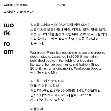
Skip
workroom press
menu
to
content
국립아시아문화전당
워크룸 프레스는 2006년 설립 이래
디자인
스튜디오
를 운영하면서 미술, 디자인, 문학, 인문, 음악,
패션 분야의 책을 출간해 왔습니다. 2013년부터
슬기와
민
과 함께 임프린트
작업실유령
을 공동 운영하고
있습니다.
Workroom Press is a publishing house and
graphic
design studio
. Launched in 2006, it has mainly
published books in the fields of art, design,
literature, humanities, music, and fashion. Since
2013, it has run a joint imprint,
Workroom Specter,
with
Sulki and Min
.
워크룸 프레스 주식회사
대표: 김형진, 박활성
사업자등록번호 278-86-01848
[사업자정보확인]
통신판매업 신고 제2024-서울종로-0551호
개인정보관리자: 박활성
이용약관