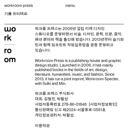
Skip
workroom press
menu
to
content
기욤 슈미테르
워크룸 프레스는 2006년 설립 이래
디자인
스튜디오
를 운영하면서 미술, 디자인, 문학, 인문, 음악,
패션 분야의 책을 출간해 왔습니다. 2013년부터
슬기와
민
과 함께 임프린트
작업실유령
을 공동 운영하고
있습니다.
Workroom Press is a publishing house and
graphic
design studio
. Launched in 2006, it has mainly
published books in the fields of art, design,
literature, humanities, music, and fashion. Since
2013, it has run a joint imprint,
Workroom Specter,
with
Sulki and Min
.
워크룸 프레스 주식회사
대표: 김형진, 박활성
사업자등록번호 278-86-01848
[사업자정보확인]
통신판매업 신고 제2024-서울종로-0551호
개인정보관리자: 박활성
이용약관