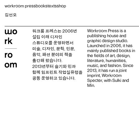
Skip
workroom press
books
texts
shop
to
content
김선오
Workroom Press is a
워크룸 프레스는 2006년
publishing house and
설립 이래
디자인
graphic design studio
.
스튜디오
를 운영하면서
Launched in 2006, it has
미술, 디자인, 문학, 인문,
mainly published books in
음악, 패션 분야의 책을
the fields of art, design,
출간해 왔습니다.
literature, humanities,
music, and fashion. Since
2013년부터
슬기와 민
과
2013, it has run a joint
함께 임프린트
작업실유령
을
imprint,
Workroom
공동 운영하고 있습니다.
Specter,
with
Sulki and
Min
.