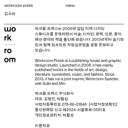
Skip
workroom press
menu
to
content
김소라
워크룸 프레스는 2006년 설립 이래
디자인
스튜디오
를 운영하면서 미술, 디자인, 문학, 인문, 음악,
패션 분야의 책을 출간해 왔습니다. 2013년부터
슬기와
민
과 함께 임프린트
작업실유령
을 공동 운영하고
있습니다.
Workroom Press is a publishing house and
graphic
design studio
. Launched in 2006, it has mainly
published books in the fields of art, design,
literature, humanities, music, and fashion. Since
2013, it has run a joint imprint,
Workroom Specter,
with
Sulki and Min
.
워크룸 프레스 주식회사
대표: 김형진, 박활성
사업자등록번호 278-86-01848
[사업자정보확인]
통신판매업 신고 제2024-서울종로-0551호
개인정보관리자: 박활성
이용약관