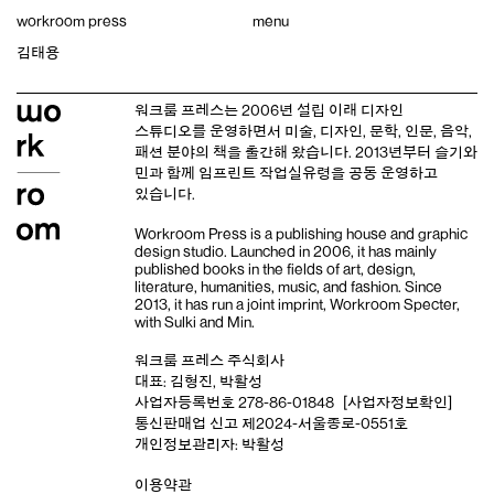
Skip
workroom press
menu
to
content
김태용
워크룸 프레스는 2006년 설립 이래
디자인
스튜디오
를 운영하면서 미술, 디자인, 문학, 인문, 음악,
패션 분야의 책을 출간해 왔습니다. 2013년부터
슬기와
민
과 함께 임프린트
작업실유령
을 공동 운영하고
있습니다.
Workroom Press is a publishing house and
graphic
design studio
. Launched in 2006, it has mainly
published books in the fields of art, design,
literature, humanities, music, and fashion. Since
2013, it has run a joint imprint,
Workroom Specter,
with
Sulki and Min
.
워크룸 프레스 주식회사
대표: 김형진, 박활성
사업자등록번호 278-86-01848
[사업자정보확인]
통신판매업 신고 제2024-서울종로-0551호
개인정보관리자: 박활성
이용약관