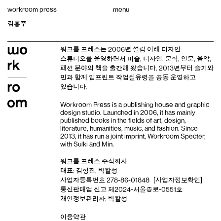
Skip
workroom press
menu
to
content
김홍주
워크룸 프레스는 2006년 설립 이래
디자인
스튜디오
를 운영하면서 미술, 디자인, 문학, 인문, 음악,
패션 분야의 책을 출간해 왔습니다. 2013년부터
슬기와
민
과 함께 임프린트
작업실유령
을 공동 운영하고
있습니다.
Workroom Press is a publishing house and
graphic
design studio
. Launched in 2006, it has mainly
published books in the fields of art, design,
literature, humanities, music, and fashion. Since
2013, it has run a joint imprint,
Workroom Specter,
with
Sulki and Min
.
워크룸 프레스 주식회사
대표: 김형진, 박활성
사업자등록번호 278-86-01848
[사업자정보확인]
통신판매업 신고 제2024-서울종로-0551호
개인정보관리자: 박활성
이용약관