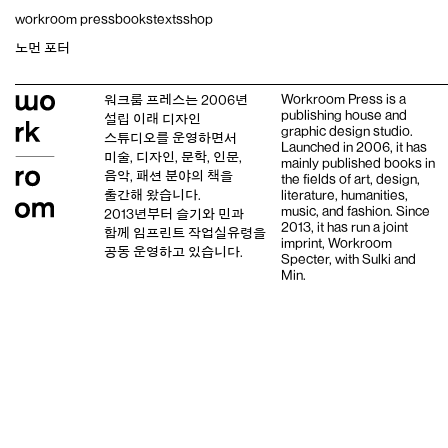
Skip
workroom press
books
texts
shop
to
content
노먼 포터
Workroom Press is a
워크룸 프레스는 2006년
publishing house and
설립 이래
디자인
graphic design studio
.
스튜디오
를 운영하면서
Launched in 2006, it has
미술, 디자인, 문학, 인문,
mainly published books in
음악, 패션 분야의 책을
the fields of art, design,
출간해 왔습니다.
literature, humanities,
music, and fashion. Since
2013년부터
슬기와 민
과
2013, it has run a joint
함께 임프린트
작업실유령
을
imprint,
Workroom
공동 운영하고 있습니다.
Specter,
with
Sulki and
Min
.