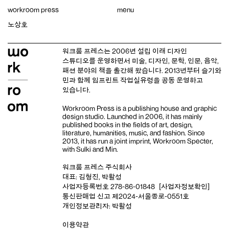
Skip
workroom press
menu
to
content
노상호
워크룸 프레스는 2006년 설립 이래
디자인
스튜디오
를 운영하면서 미술, 디자인, 문학, 인문, 음악,
패션 분야의 책을 출간해 왔습니다. 2013년부터
슬기와
민
과 함께 임프린트
작업실유령
을 공동 운영하고
있습니다.
Workroom Press is a publishing house and
graphic
design studio
. Launched in 2006, it has mainly
published books in the fields of art, design,
literature, humanities, music, and fashion. Since
2013, it has run a joint imprint,
Workroom Specter,
with
Sulki and Min
.
워크룸 프레스 주식회사
대표: 김형진, 박활성
사업자등록번호 278-86-01848
[사업자정보확인]
통신판매업 신고 제2024-서울종로-0551호
개인정보관리자: 박활성
이용약관