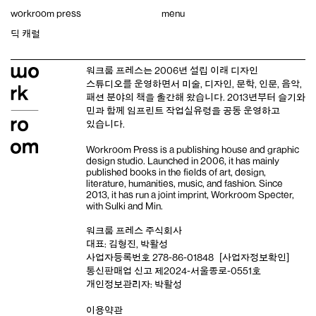
Skip
workroom press
menu
to
content
딕 캐럴
워크룸 프레스는 2006년 설립 이래
디자인
스튜디오
를 운영하면서 미술, 디자인, 문학, 인문, 음악,
패션 분야의 책을 출간해 왔습니다. 2013년부터
슬기와
민
과 함께 임프린트
작업실유령
을 공동 운영하고
있습니다.
Workroom Press is a publishing house and
graphic
design studio
. Launched in 2006, it has mainly
published books in the fields of art, design,
literature, humanities, music, and fashion. Since
2013, it has run a joint imprint,
Workroom Specter,
with
Sulki and Min
.
워크룸 프레스 주식회사
대표: 김형진, 박활성
사업자등록번호 278-86-01848
[사업자정보확인]
통신판매업 신고 제2024-서울종로-0551호
개인정보관리자: 박활성
이용약관