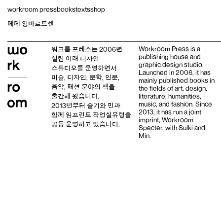
Skip
workroom press
books
texts
shop
to
content
메테 잉바르트센
Workroom Press is a
워크룸 프레스는 2006년
publishing house and
설립 이래
디자인
graphic design studio
.
스튜디오
를 운영하면서
Launched in 2006, it has
미술, 디자인, 문학, 인문,
mainly published books in
음악, 패션 분야의 책을
the fields of art, design,
출간해 왔습니다.
literature, humanities,
music, and fashion. Since
2013년부터
슬기와 민
과
2013, it has run a joint
함께 임프린트
작업실유령
을
imprint,
Workroom
공동 운영하고 있습니다.
Specter,
with
Sulki and
Min
.