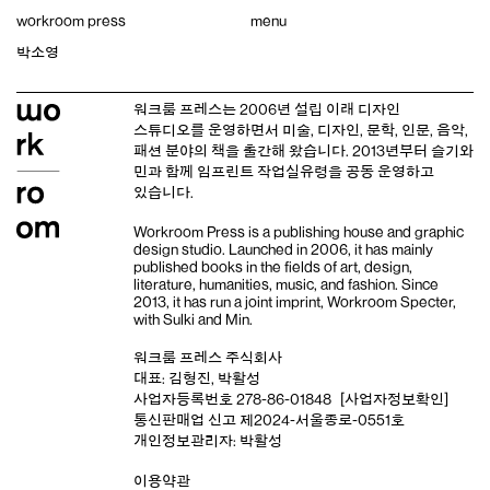
Skip
workroom press
menu
to
content
박소영
워크룸 프레스는 2006년 설립 이래
디자인
스튜디오
를 운영하면서 미술, 디자인, 문학, 인문, 음악,
패션 분야의 책을 출간해 왔습니다. 2013년부터
슬기와
민
과 함께 임프린트
작업실유령
을 공동 운영하고
있습니다.
Workroom Press is a publishing house and
graphic
design studio
. Launched in 2006, it has mainly
published books in the fields of art, design,
literature, humanities, music, and fashion. Since
2013, it has run a joint imprint,
Workroom Specter,
with
Sulki and Min
.
워크룸 프레스 주식회사
대표: 김형진, 박활성
사업자등록번호 278-86-01848
[사업자정보확인]
통신판매업 신고 제2024-서울종로-0551호
개인정보관리자: 박활성
이용약관