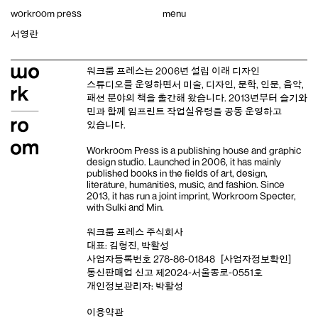
Skip
workroom press
menu
to
content
서영란
워크룸 프레스는 2006년 설립 이래
디자인
스튜디오
를 운영하면서 미술, 디자인, 문학, 인문, 음악,
패션 분야의 책을 출간해 왔습니다. 2013년부터
슬기와
민
과 함께 임프린트
작업실유령
을 공동 운영하고
있습니다.
Workroom Press is a publishing house and
graphic
design studio
. Launched in 2006, it has mainly
published books in the fields of art, design,
literature, humanities, music, and fashion. Since
2013, it has run a joint imprint,
Workroom Specter,
with
Sulki and Min
.
워크룸 프레스 주식회사
대표: 김형진, 박활성
사업자등록번호 278-86-01848
[사업자정보확인]
통신판매업 신고 제2024-서울종로-0551호
개인정보관리자: 박활성
이용약관