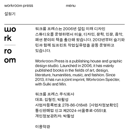
Skip
workroom press
menu
to
content
설원기
워크룸 프레스는 2006년 설립 이래
디자인
스튜디오
를 운영하면서 미술, 디자인, 문학, 인문, 음악,
패션 분야의 책을 출간해 왔습니다. 2013년부터
슬기와
민
과 함께 임프린트
작업실유령
을 공동 운영하고
있습니다.
Workroom Press is a publishing house and
graphic
design studio
. Launched in 2006, it has mainly
published books in the fields of art, design,
literature, humanities, music, and fashion. Since
2013, it has run a joint imprint,
Workroom Specter,
with
Sulki and Min
.
워크룸 프레스 주식회사
대표: 김형진, 박활성
사업자등록번호 278-86-01848
[사업자정보확인]
통신판매업 신고 제2024-서울종로-0551호
개인정보관리자: 박활성
이용약관