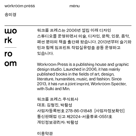
Skip
workroom press
menu
to
content
송미경
워크룸 프레스는 2006년 설립 이래
디자인
스튜디오
를 운영하면서 미술, 디자인, 문학, 인문, 음악,
패션 분야의 책을 출간해 왔습니다. 2013년부터
슬기와
민
과 함께 임프린트
작업실유령
을 공동 운영하고
있습니다.
Workroom Press is a publishing house and
graphic
design studio
. Launched in 2006, it has mainly
published books in the fields of art, design,
literature, humanities, music, and fashion. Since
2013, it has run a joint imprint,
Workroom Specter,
with
Sulki and Min
.
워크룸 프레스 주식회사
대표: 김형진, 박활성
사업자등록번호 278-86-01848
[사업자정보확인]
통신판매업 신고 제2024-서울종로-0551호
개인정보관리자: 박활성
이용약관