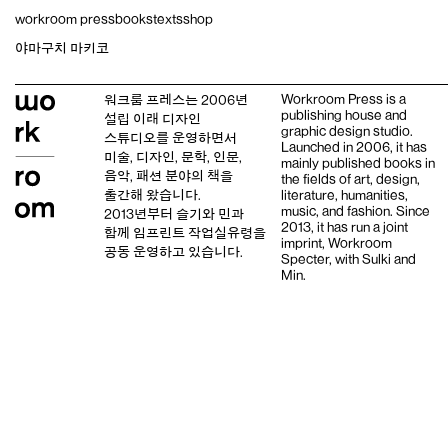
Skip
workroom press
books
texts
shop
to
content
야마구치 마키코
Workroom Press is a
워크룸 프레스는 2006년
publishing house and
설립 이래
디자인
graphic design studio
.
스튜디오
를 운영하면서
Launched in 2006, it has
미술, 디자인, 문학, 인문,
mainly published books in
음악, 패션 분야의 책을
the fields of art, design,
출간해 왔습니다.
literature, humanities,
music, and fashion. Since
2013년부터
슬기와 민
과
2013, it has run a joint
함께 임프린트
작업실유령
을
imprint,
Workroom
공동 운영하고 있습니다.
Specter,
with
Sulki and
Min
.