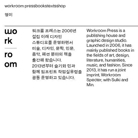
Skip
workroom press
books
texts
shop
to
content
영이
Workroom Press is a
워크룸 프레스는 2006년
publishing house and
설립 이래
디자인
graphic design studio
.
스튜디오
를 운영하면서
Launched in 2006, it has
미술, 디자인, 문학, 인문,
mainly published books in
음악, 패션 분야의 책을
the fields of art, design,
출간해 왔습니다.
literature, humanities,
music, and fashion. Since
2013년부터
슬기와 민
과
2013, it has run a joint
함께 임프린트
작업실유령
을
imprint,
Workroom
공동 운영하고 있습니다.
Specter,
with
Sulki and
Min
.