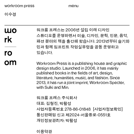
Skip
workroom press
menu
to
content
이수경
워크룸 프레스는 2006년 설립 이래
디자인
스튜디오
를 운영하면서 미술, 디자인, 문학, 인문, 음악,
패션 분야의 책을 출간해 왔습니다. 2013년부터
슬기와
민
과 함께 임프린트
작업실유령
을 공동 운영하고
있습니다.
Workroom Press is a publishing house and
graphic
design studio
. Launched in 2006, it has mainly
published books in the fields of art, design,
literature, humanities, music, and fashion. Since
2013, it has run a joint imprint,
Workroom Specter,
with
Sulki and Min
.
워크룸 프레스 주식회사
대표: 김형진, 박활성
사업자등록번호 278-86-01848
[사업자정보확인]
통신판매업 신고 제2024-서울종로-0551호
개인정보관리자: 박활성
이용약관