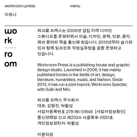
Skip
workroom press
menu
to
content
이유나
워크룸 프레스는 2006년 설립 이래
디자인
스튜디오
를 운영하면서 미술, 디자인, 문학, 인문, 음악,
패션 분야의 책을 출간해 왔습니다. 2013년부터
슬기와
민
과 함께 임프린트
작업실유령
을 공동 운영하고
있습니다.
Workroom Press is a publishing house and
graphic
design studio
. Launched in 2006, it has mainly
published books in the fields of art, design,
literature, humanities, music, and fashion. Since
2013, it has run a joint imprint,
Workroom Specter,
with
Sulki and Min
.
워크룸 프레스 주식회사
대표: 김형진, 박활성
사업자등록번호 278-86-01848
[사업자정보확인]
통신판매업 신고 제2024-서울종로-0551호
개인정보관리자: 박활성
이용약관