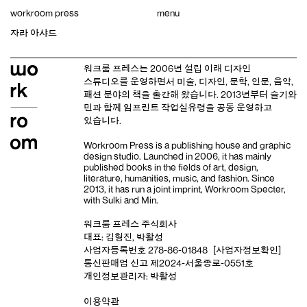
Skip
workroom press
menu
to
content
자라 아샤드
워크룸 프레스는 2006년 설립 이래
디자인
스튜디오
를 운영하면서 미술, 디자인, 문학, 인문, 음악,
패션 분야의 책을 출간해 왔습니다. 2013년부터
슬기와
민
과 함께 임프린트
작업실유령
을 공동 운영하고
있습니다.
Workroom Press is a publishing house and
graphic
design studio
. Launched in 2006, it has mainly
published books in the fields of art, design,
literature, humanities, music, and fashion. Since
2013, it has run a joint imprint,
Workroom Specter,
with
Sulki and Min
.
워크룸 프레스 주식회사
대표: 김형진, 박활성
사업자등록번호 278-86-01848
[사업자정보확인]
통신판매업 신고 제2024-서울종로-0551호
개인정보관리자: 박활성
이용약관