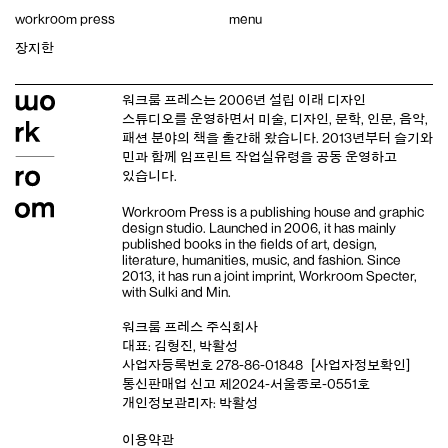
Skip
workroom press
menu
to
content
장지한
워크룸 프레스는 2006년 설립 이래
디자인
스튜디오
를 운영하면서 미술, 디자인, 문학, 인문, 음악,
패션 분야의 책을 출간해 왔습니다. 2013년부터
슬기와
민
과 함께 임프린트
작업실유령
을 공동 운영하고
있습니다.
Workroom Press is a publishing house and
graphic
design studio
. Launched in 2006, it has mainly
published books in the fields of art, design,
literature, humanities, music, and fashion. Since
2013, it has run a joint imprint,
Workroom Specter,
with
Sulki and Min
.
워크룸 프레스 주식회사
대표: 김형진, 박활성
사업자등록번호 278-86-01848
[사업자정보확인]
통신판매업 신고 제2024-서울종로-0551호
개인정보관리자: 박활성
이용약관