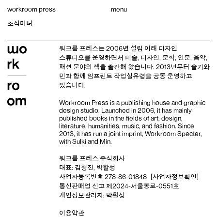
Skip
workroom press
menu
to
content
초식마녀
워크룸 프레스는 2006년 설립 이래
디자인
스튜디오
를 운영하면서 미술, 디자인, 문학, 인문, 음악,
패션 분야의 책을 출간해 왔습니다. 2013년부터
슬기와
민
과 함께 임프린트
작업실유령
을 공동 운영하고
있습니다.
Workroom Press is a publishing house and
graphic
design studio
. Launched in 2006, it has mainly
published books in the fields of art, design,
literature, humanities, music, and fashion. Since
2013, it has run a joint imprint,
Workroom Specter,
with
Sulki and Min
.
워크룸 프레스 주식회사
대표: 김형진, 박활성
사업자등록번호 278-86-01848
[사업자정보확인]
통신판매업 신고 제2024-서울종로-0551호
개인정보관리자: 박활성
이용약관