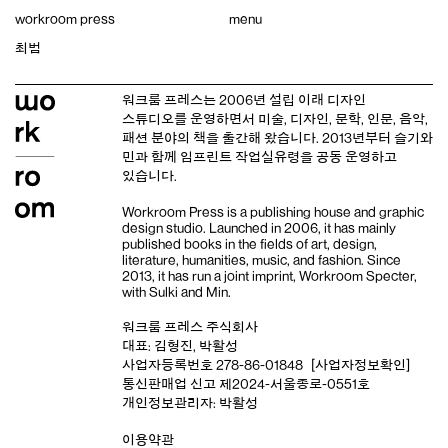
Skip
workroom press
menu
to
content
최범
워크룸 프레스는 2006년 설립 이래
디자인
스튜디오
를 운영하면서 미술, 디자인, 문학, 인문, 음악,
패션 분야의 책을 출간해 왔습니다. 2013년부터
슬기와
민
과 함께 임프린트
작업실유령
을 공동 운영하고
있습니다.
Workroom Press is a publishing house and
graphic
design studio
. Launched in 2006, it has mainly
published books in the fields of art, design,
literature, humanities, music, and fashion. Since
2013, it has run a joint imprint,
Workroom Specter,
with
Sulki and Min
.
워크룸 프레스 주식회사
대표: 김형진, 박활성
사업자등록번호 278-86-01848
[사업자정보확인]
통신판매업 신고 제2024-서울종로-0551호
개인정보관리자: 박활성
이용약관